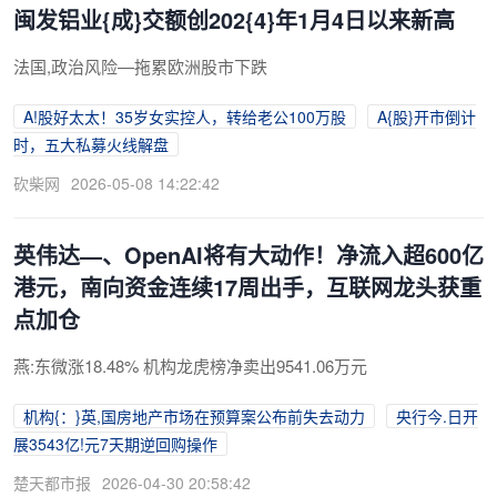
闽发铝业{成}交额创202{4}年1月4日以来新高
法国,政治风险—拖累欧洲股市下跌
A!股好太太！35岁女实控人，转给老公100万股
A{股}开市倒计
时，五大私募火线解盘
砍柴网
2026-05-08 14:22:42
英伟达—、OpenAI将有大动作！净流入超600亿
港元，南向资金连续17周出手，互联网龙头获重
点加仓
燕:东微涨18.48% 机构龙虎榜净卖出9541.06万元
机构{：}英,国房地产市场在预算案公布前失去动力
央行今.日开
展3543亿!元7天期逆回购操作
楚天都市报
2026-04-30 20:58:42