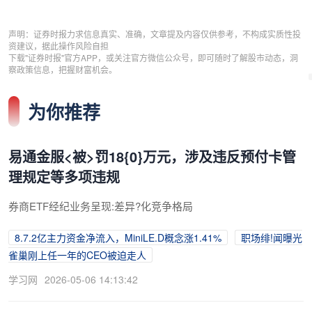
声明：证券时报力求信息真实、准确，文章提及内容仅供参考，不构成实质性投
资建议，据此操作风险自担
下载"证券时报"官方APP，或关注官方微信公众号，即可随时了解股市动态，洞
察政策信息，把握财富机会。
为你推荐
易通金服<被>罚18{0}万元，涉及违反预付卡管
理规定等多项违规
券商ETF经纪业务呈现:差异?化竞争格局
8.7.2亿主力资金净流入，MiniLE.D概念涨1.41%
职场绯!闻曝光
雀巢刚上任一年的CEO被迫走人
学习网
2026-05-06 14:13:42