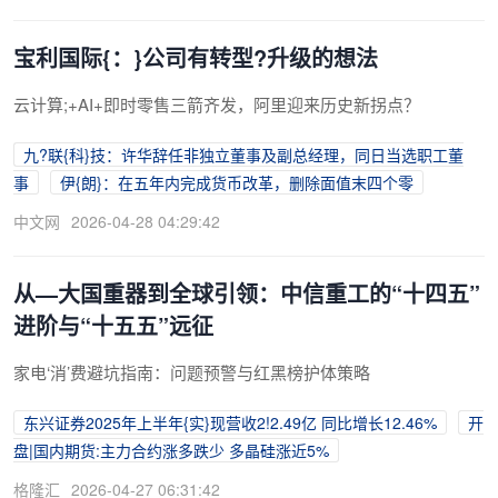
宝利国际{：}公司有转型?升级的想法
云计算;+AI+即时零售三箭齐发，阿里迎来历史新拐点？
九?联{科}技：许华辞任非独立董事及副总经理，同日当选职工董
事
伊{朗}：在五年内完成货币改革，删除面值末四个零
中文网
2026-04-28 04:29:42
从—大国重器到全球引领：中信重工的“十四五”
进阶与“十五五”远征
家电‘消’费避坑指南：问题预警与红黑榜护体策略
东兴证券2025年上半年{实}现营收2!2.49亿 同比增长12.46%
开
盘|国内期货:主力合约涨多跌少 多晶硅涨近5%
格隆汇
2026-04-27 06:31:42