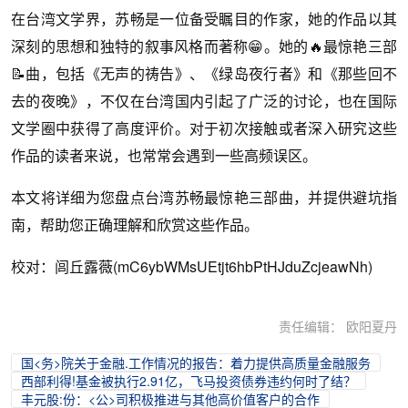
在台湾文学界，苏畅是一位备受瞩目的作家，她的作品以其
深刻的思想和独特的叙事风格而著称😁。她的🔥最惊艳三部
📝曲，包括《无声的祷告》、《绿岛夜行者》和《那些回不
去的夜晚》，不仅在台湾国内引起了广泛的讨论，也在国际
文学圈中获得了高度评价。对于初次接触或者深入研究这些
作品的读者来说，也常常会遇到一些高频误区。
本文将详细为您盘点台湾苏畅最惊艳三部曲，并提供避坑指
南，帮助您正确理解和欣赏这些作品。
校对：闾丘露薇(mC6ybWMsUEtjt6hbPtHJduZcjeawNh)
责任编辑： 欧阳夏丹
国<务>院关于金融.工作情况的报告：着力提供高质量金融服务
西部利得!基金被执行2.91亿，飞马投资债券违约何时了结？
丰元股:份：<公>司积极推进与其他高价值客户的合作