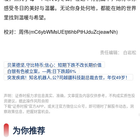
感受冬日的美好与温馨。无论你身处何地，都能在她的世界
里找到温暖与希望。
校对：周伟(mC6ybWMsUEtjt6hbPtHJduZcjeawNh)
责任编辑： 白岩松
贝莱德坚,守比特币;信心：短期下跌不改长期价值
白银有色被立案，—两;日下跌超6%
突发疾病！知名机器人,公?司越疆科技副总裁去世，年仅49岁！
声明：证券时报力求信息真实、准确，文章提及内容仅供参考，不构成实质性投
资建议，据此操作风险自担
下载"证券时报"官方APP，或关注官方微信公众号，即可随时了解股市动态，洞
察政策信息，把握财富机会。
为你推荐