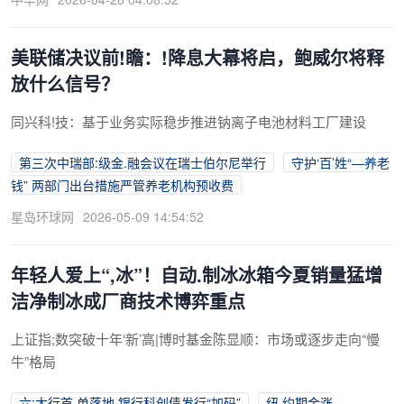
美联储决议前!瞻：!降息大幕将启，鲍威尔将释
放什么信号？
同兴科!技：基于业务实际稳步推进钠离子电池材料工厂建设
第三次中瑞部:级金.融会议在瑞士伯尔尼举行
守护‘百’姓“—养老
钱” 两部门出台措施严管养老机构预收费
星岛环球网
2026-05-09 14:54:52
年轻人爱上“,冰”！自动.制冰冰箱今夏销量猛增
洁净制冰成厂商技术博弈重点
上证指;数突破十年‘新’高|博时基金陈显顺：市场或逐步走向“慢
牛”格局
六;大行首,单落地 银行科创债发行“加码”
纽.约期金涨