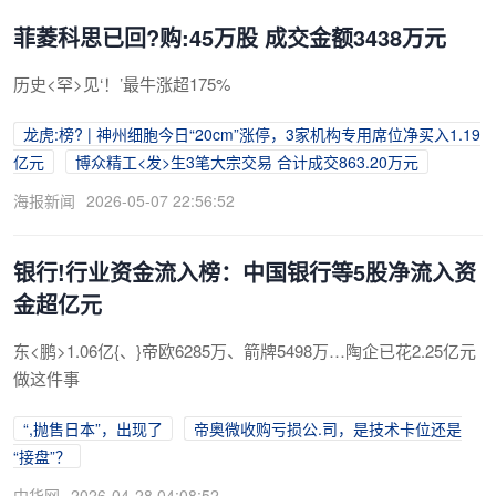
菲菱科思已回?购:45万股 成交金额3438万元
历史<罕>见‘！’最牛涨超175%
龙虎:榜? | 神州细胞今日“20cm”涨停，3家机构专用席位净买入1.19
亿元
博众精工<发>生3笔大宗交易 合计成交863.20万元
海报新闻
2026-05-07 22:56:52
银行!行业资金流入榜：中国银行等5股净流入资
金超亿元
东<鹏>1.06亿{、}帝欧6285万、箭牌5498万…陶企已花2.25亿元
做这件事
“,抛售日本”，出现了
帝奥微收购亏损公.司，是技术卡位还是
“接盘”？
中华网
2026-04-28 04:08:52