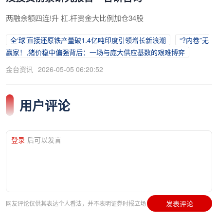
两融余额四连!升 杠.杆资金大比例加仓34股
全‘球’直接还原铁产量破1.4亿吨印度引领增长新浪潮
“?内卷”无
赢家！,猪价稳中偏强背后：一场与庞大供应基数的艰难博弈
金台资讯
2026-05-05 06:20:52
用户评论
登录
后可以发言
发表评论
网友评论仅供其表达个人看法，并不表明证券时报立场