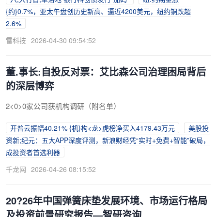
{约}0.7%，亚太午盘创历史新高、逼近4200美元，纽约铜跌超
2.6%
雷科技
2026-04-30 09:54:52
董.事长:自投反对票：艾比森公司治理困局背后
的深层博弈
2<0>0家公司获机构调研（附名单）
开普云振幅40.21% {机}构<龙>虎榜净买入4179.43万元
美股投
资新;纪元：五大APP深度评测，新浪财经凭“实时+免费+智能”破局，
成投资者首选利器
千龙网
2026-04-26 08:15:52
20?26年中国弹簧床垫发展环境、市场运行格局
及投资前景研究报告—智研咨询